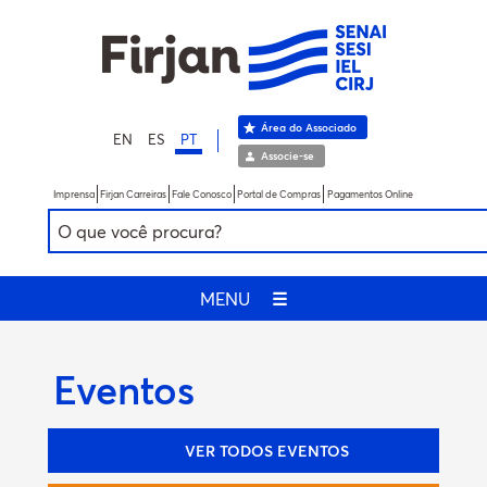
Área do Associado
EN
ES
PT
Associe-se
Imprensa
Firjan Carreiras
Fale Conosco
Portal de Compras
Pagamentos Online
MENU
☰
Eventos
VER TODOS EVENTOS