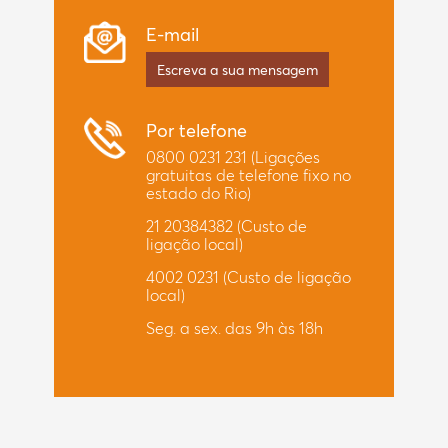
E-mail
Escreva a sua mensagem
Por telefone
0800 0231 231
(Ligações
gratuitas de telefone fixo no
estado do Rio)
21 20384382
(Custo de
ligação local)
4002 0231
(Custo de ligação
local)
Seg. a sex. das 9h às 18h