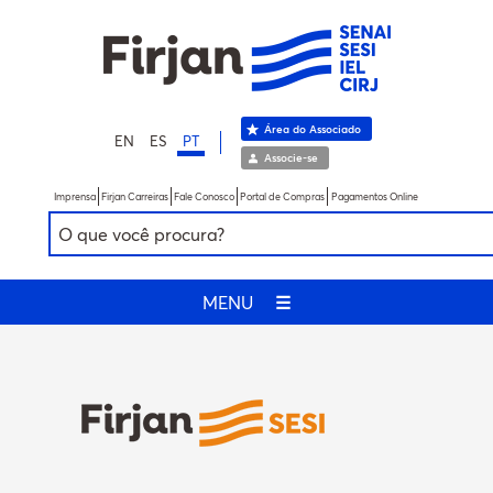
Área do Associado
EN
ES
PT
Associe-se
Imprensa
Firjan Carreiras
Fale Conosco
Portal de Compras
Pagamentos Online
MENU
☰