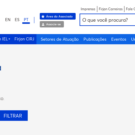
Imprensa
Firjan Carreiras
Fale 
Área do Associado
EN
ES
PT
Associe-se
n IEL
Firjan CIRJ
Setores de Atuação
Publicações
Eventos
U
a
co.
FILTRAR