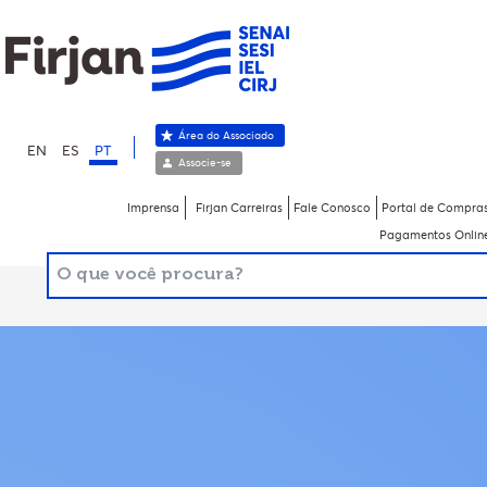
Área do Associado
EN
ES
PT
Associe-se
Imprensa
Firjan Carreiras
Fale Conosco
Portal de Compra
Pagamentos Onlin