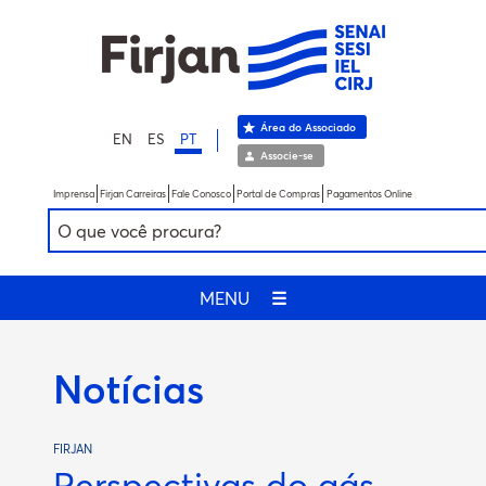
Área do Associado
EN
ES
PT
Associe-se
Imprensa
Firjan Carreiras
Fale Conosco
Portal de Compras
Pagamentos Online
MENU
☰
Notícias
FIRJAN
Perspectivas do gás