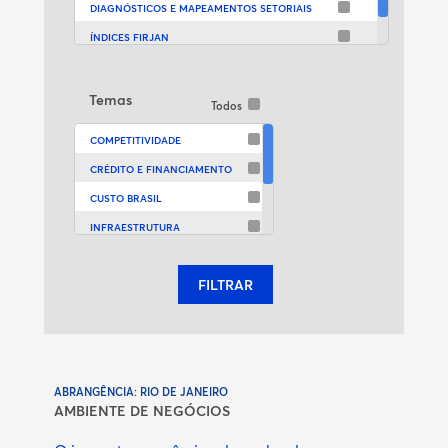
RJ - ANGRA DOS REIS
DIAGNÓSTICOS E MAPEAMENTOS SETORIAIS
RJ - ANGRA DOS REIS
ÍNDICES FIRJAN
RJ - RIO DE JANEIRO
PESQUISAS SOCIOECONÔMICAS
RJ - RIO DE JANEIRO
Temas
Todos
RJ - RIO DE JANEIRO
COMPETITIVIDADE
RJ - RIO DE JANEIRO
CRÉDITO E FINANCIAMENTO
RJ - RIO DE JANEIRO
CUSTO BRASIL
RJ - RIO DE JANEIRO
INFRAESTRUTURA
INVESTIMENTO
FILTRAR
MERCADO DE TRABALHO
TRIBUTOS
ABRANGÊNCIA: RIO DE JANEIRO
AMBIENTE DE NEGÓCIOS