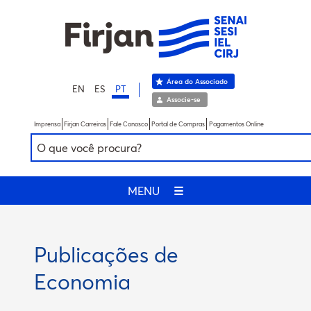
Área do Associado
EN
ES
PT
Associe-se
Imprensa
Firjan Carreiras
Fale Conosco
Portal de Compras
Pagamentos Online
MENU
☰
Publicações de
Economia