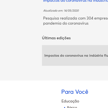
Impactos do coronavírus na indústri
RJ - ANGRA DOS REIS
Atualizado em: 14/05/2020
Pesquisa realizada com 304 empres
RJ - ANGRA DOS REIS
pandemia do coronavírus
RJ - ANGRA DOS REIS
Últimas edições
RJ - RIO DE JANEIRO
RJ - RIO DE JANEIRO
Impactos do coronavírus na indústria f
RJ - RIO DE JANEIRO
RJ - RIO DE JANEIRO
RJ - RIO DE JANEIRO
Para Você
RJ - RIO DE JANEIRO
Educação
Básica