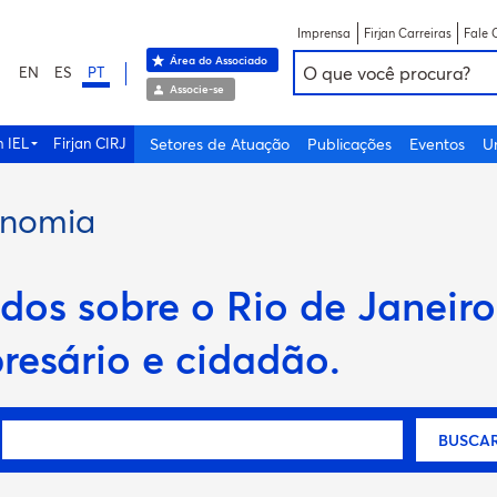
Imprensa
Firjan Carreiras
Fale 
Área do Associado
EN
ES
PT
Associe-se
n IEL
Firjan CIRJ
Setores de Atuação
Publicações
Eventos
U
onomia
dos sobre o Rio de Janeiro.
resário e cidadão
.
BUSCA