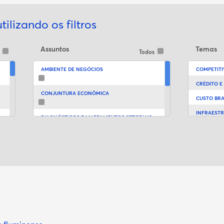
ilizando os filtros
Assuntos
Temas
s
Todos
AMBIENTE DE NEGÓCIOS
COMPETITI
CRÉDITO E
CONJUNTURA ECONÔMICA
CUSTO BRA
INFRAEST
DIAGNÓSTICOS E MAPEAMENTOS SETORIAIS
INVESTIM
ÍNDICES FIRJAN
MERCADO 
TRIBUTOS
PESQUISAS SOCIOECONÔMICAS