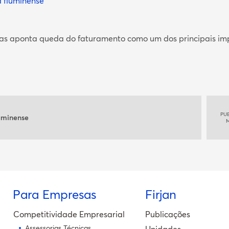
a fluminense
as aponta queda do faturamento como um dos principais imp
PU
luminense
M
Para Empresas
Firjan
Competitividade Empresarial
Publicações
Assessorias Técnicas
Unidades