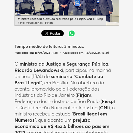
Ministro recebeu o estudo realizado pela Firjan, CNI e Fiesp
Foto: Paula Johas | Firjan
Tempo médio de leitura:
3 minutos
.
Publicado em 18/04/2024 11:35 - Atualizado em 18/04/2024 18:36
O
ministro da Justiça e Segurança Pública,
Ricardo Lewandowski
, participou na manhã
de hoje (18/4) do
seminário “Combate ao
Brasil Ilegal”
, em Brasília. Na abertura do
evento, promovido pela Federação das
Indústrias do Rio de Janeiro (
Firjan
),
Federação das Indústrias de São Paulo (
Fiesp
)
e Confederação Nacional da Indústria (
CNI
), o
ministro recebeu o estudo “
Brasil Ilegal em
Números
”, que aponta um
prejuízo
econômico de R$ 453,5 bilhões ao país em
2022
com ações ilegais como contrabando,