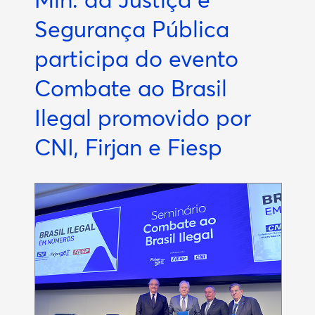
Segurança Pública
participa do evento
Combate ao Brasil
Ilegal promovido por
CNI, Firjan e Fiesp