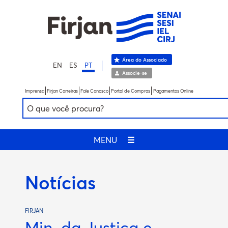
Área do Associado
EN
ES
PT
Associe-se
Imprensa
Firjan Carreiras
Fale Conosco
Portal de Compras
Pagamentos Online
MENU
☰
Notícias
FIRJAN
Min. da Justiça e