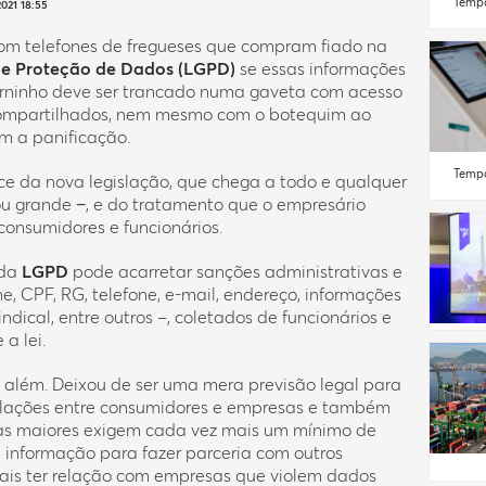
Tempo
021 18:55
om telefones de fregueses que compram fiado na
 de Proteção de Dados (LGPD)
se essas informações
erninho deve ser trancado numa gaveta com acesso
 compartilhados, nem mesmo com o botequim ao
m a panificação.
Tempo
e da nova legislação, que chega a todo e qualquer
u grande −, e do tratamento que o empresário
consumidores e funcionários.
 da
LGPD
pode acarretar sanções administrativas e
e, CPF, RG, telefone, e-mail, endereço, informações
ndical, entre outros –, coletados de funcionários e
a lei.
 além. Deixou de ser uma mera previsão legal para
relações entre consumidores e empresas e também
esas maiores exigem cada vez mais um mínimo de
informação para fazer parceria com outros
mais ter relação com empresas que violem dados