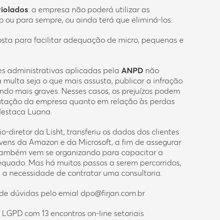
violados
: a empresa não poderá utilizar as
 ou para sempre, ou ainda terá que eliminá-los.
osta para facilitar adequação de micro, pequenas e
es administrativas aplicadas pela
ANPD
não
 multa seja o que mais assusta, publicar a infração
do mais graves. Nesses casos, os prejuízos podem
putação da empresa quanto em relação às perdas
destaca Luana.
o-diretor da Lisht, transferiu os dados dos clientes
vens da Amazon e da Microsoft, a fim de assegurar
 também vem se organizando para capacitar a
equado. Mas há muitos passos a serem percorridos,
ia a necessidade de contratar uma consultoria.
 de dúvidas pelo emial
dpo@firjan.com.br
 LGPD com 13 encontros on-line setoriais