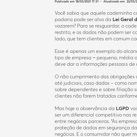
Publicado em 18/03/2021 17:31 - Atualizado em 22/03/2
Você sabia que aquele caderninho c
padaria pode ser alvo da
Lei Geral
vazarem? Para se resguardar, o cad
restrito; e os dados não podem ser
lado, que tem clientes em comum co
Esse é apenas um exemplo do alcanc
tipo de empresa − pequena, média o
deve dar a informações pessoais de 
O não cumprimento das obrigações
até judiciais, caso dados – como nom
sobre dependentes e sobre filiação si
clientes não forem tratados conforme 
Mas hoje a observância da
LGPD
vai
ser um diferencial competitivo nas 
entre negócios parceiros. “As empr
proteção de dados em segurança da 
negócios. E o consumidor não quer 