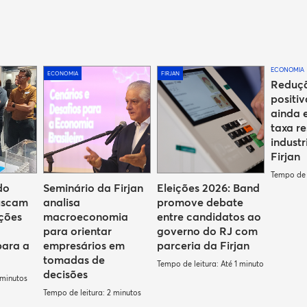
ECONOMIA
ECONOMIA
FIRJAN
Reduçã
positiv
ainda 
taxa re
industr
Firjan
Tempo de l
do
Seminário da Firjan
Eleições 2026: Band
uscam
analisa
promove debate
uções
macroeconomia
entre candidatos ao
para orientar
governo do RJ com
para a
empresários em
parceria da Firjan
tomadas de
Tempo de leitura: Até 1 minuto
decisões
 minutos
Tempo de leitura: 2 minutos