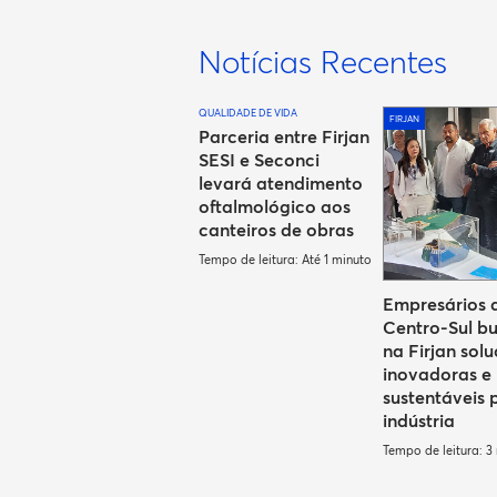
Notícias Recentes
QUALIDADE DE VIDA
FIRJAN
Parceria entre Firjan
SESI e Seconci
levará atendimento
oftalmológico aos
canteiros de obras
Tempo de leitura: Até 1 minuto
Empresários 
Centro-Sul b
na Firjan sol
inovadoras e
sustentáveis 
indústria
Tempo de leitura: 3