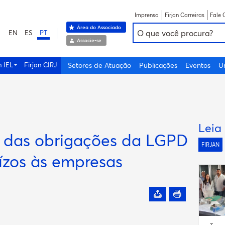
Imprensa
Firjan Carreiras
Fale 
Área do Associado
EN
ES
PT
Associe-se
n IEL
Firjan CIRJ
Setores de Atuação
Publicações
Eventos
U
Leia
 das obrigações da LGPD
FIRJAN
ízos às empresas