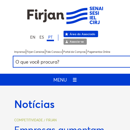
Área do Associado
EN
ES
PT
Associe-se
Imprensa
Firjan Carreiras
Fale Conosco
Portal de Compras
Pagamentos Online
MENU
☰
Notícias
COMPETITIVIDADE / FIRJAN
Empresas aumentam