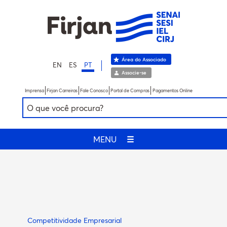
Área do Associado
EN
ES
PT
Associe-se
Imprensa
Firjan Carreiras
Fale Conosco
Portal de Compras
Pagamentos Online
MENU
☰
Competitividade Empresarial