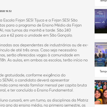
Tempo
2020 16:52
a Escola Firjan SESI Tijuca e a Firjan SESI São
tas para o programa de Ensino Médio da Firjan
AI, nos turnos da manhã e tarde. São 240
juca e 62 para a unidade em São Gonçalo.
tinadas aos dependentes de industriários ou de ex-
nculo de até três anos. Caso seja necessário
nos, serão oferecidas vagas à comunidade em
 18h. As aulas, em ambas as escolas, terão início no
Tempo
 de gratuidade, conforme exigência do
 SENAI, o candidato deverá apresentar
nida como renda familiar mensal per capita bruta
ral, e ter concluído o Ensino Fundamental.
luno cursará, em um turno, as disciplinas da Matriz
eiro ano do ensino médio, no primeiro semestre, os