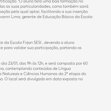
tificação. “O aluno terá uma boa formação no
das as suas particularidades, como também sairá
ção pela qual optar, facilitando a sua inserção
ovanni Lima, gerente de Educação Básica da Escola
ite da
Escola Firjan SESI
, devendo o aluno
 para validar sua participação, portando os
 dia 23/01, das 9h às 12h, e será composta por 60
olha, contemplando conteúdos de Língua
a Natureza e Ciências Humanas da 2ª etapa do
no. O local será divulgado em data exposta no