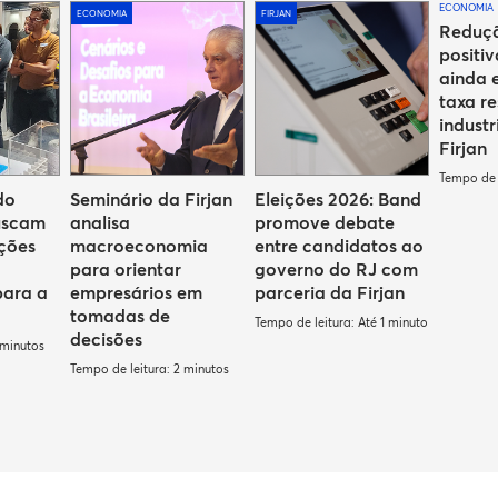
ECONOMIA
ECONOMIA
FIRJAN
Reduçã
positiv
ainda 
taxa re
industr
Firjan
Tempo de l
do
Seminário da Firjan
Eleições 2026: Band
uscam
analisa
promove debate
uções
macroeconomia
entre candidatos ao
para orientar
governo do RJ com
para a
empresários em
parceria da Firjan
tomadas de
Tempo de leitura: Até 1 minuto
decisões
 minutos
Tempo de leitura: 2 minutos