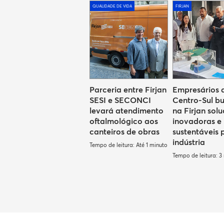
QUALIDADE DE VIDA
FIRJAN
Parceria entre Firjan
Empresários 
SESI e SECONCI
Centro-Sul b
levará atendimento
na Firjan sol
oftalmológico aos
inovadoras e
canteiros de obras
sustentáveis 
indústria
Tempo de leitura: Até 1 minuto
Tempo de leitura: 3