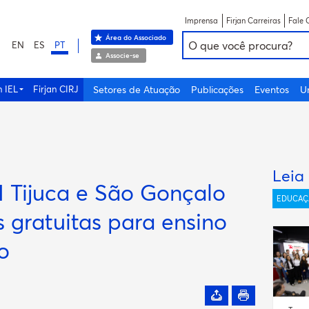
Imprensa
Firjan Carreiras
Fale 
Área do Associado
EN
ES
PT
Associe-se
n IEL
Firjan CIRJ
Setores de Atuação
Publicações
Eventos
U
Leia
I Tijuca e São Gonçalo
EDUCAÇ
 gratuitas para ensino
o