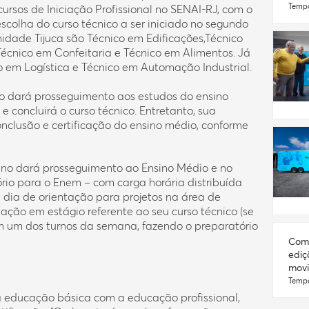
 cursos de Iniciação Profissional no SENAI-RJ, com o
Tempo
scolha do curso técnico a ser iniciado no segundo
nidade Tijuca são Técnico em Edificações,Técnico
écnico em Confeitaria e Técnico em Alimentos. Já
o em Logística e Técnico em Automação Industrial.
o dará prosseguimento aos estudos do ensino
e concluirá o curso técnico. Entretanto, sua
onclusão e certificação do ensino médio, conforme
luno dará prosseguimento ao Ensino Médio e no
rio para o Enem – com carga horária distribuída
dia de orientação para projetos na área de
pação em estágio referente ao seu curso técnico (se
m um dos turnos da semana, fazendo o preparatório
Com 
ediç
movi
Tempo
 a educação básica com a educação profissional,